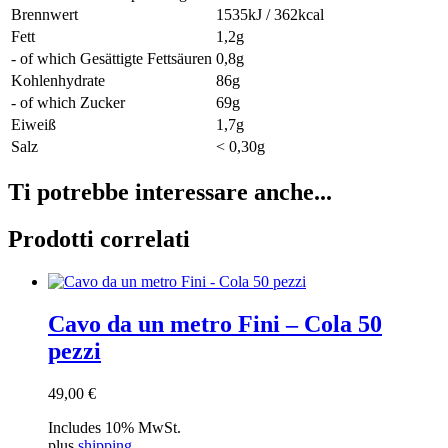
Brennwert
1535kJ / 362kcal
Fett
1,2g
- of which Gesättigte Fettsäuren
0,8g
Kohlenhydrate
86g
- of which Zucker
69g
Eiweiß
1,7g
Salz
< 0,30g
Ti potrebbe interessare anche...
Prodotti correlati
Cavo da un metro Fini – Cola 50
pezzi
49,00
€
Includes 10% MwSt.
plus
shipping